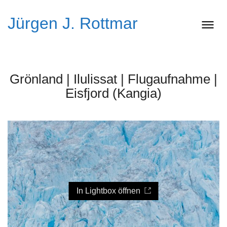
Jürgen J. Rottmar
Grönland | Ilulissat | Flugaufnahme |
Eisfjord (Kangia)
In Lightbox öffnen