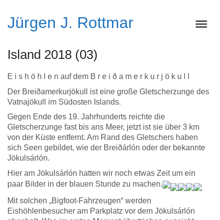
Jürgen J. Rottmar
Island 2018 (03)
E i s h ö h l e n auf dem B r e i ð a m e r k u r j ö k u l l
Der Breiðamerkurjökull ist eine große Gletscherzunge des
Vatnajökull im Südosten Islands.
Gegen Ende des 19. Jahrhunderts reichte die
Gletscherzunge fast bis ans Meer, jetzt ist sie über 3 km
von der Küste entfernt. Am Rand des Gletschers haben
sich Seen gebildet, wie der Breiðárlón oder der bekannte
Jökulsárlón.
Hier am Jökulsárlón hatten wir noch etwas Zeit um ein
paar Bilder in der blauen Stunde zu machen.
Mit solchen „Bigfoot-Fahrzeugen“ werden
Eishöhlenbesucher am Parkplatz vor dem Jökulsárlón