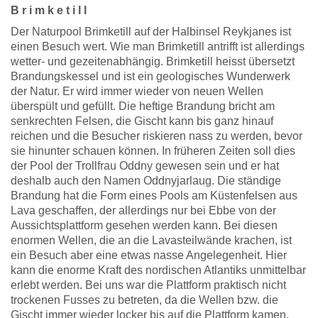
B r i m k e t i l l
Der Naturpool Brimketill auf der Halbinsel Reykjanes ist
einen Besuch wert. Wie man Brimketill antrifft ist allerdings
wetter- und gezeitenabhängig. Brimketill heisst übersetzt
Brandungskessel und ist ein geologisches Wunderwerk
der Natur. Er wird immer wieder von neuen Wellen
überspült und gefüllt. Die heftige Brandung bricht am
senkrechten Felsen, die Gischt kann bis ganz hinauf
reichen und die Besucher riskieren nass zu werden, bevor
sie hinunter schauen können. In früheren Zeiten soll dies
der Pool der Trollfrau Oddny gewesen sein und er hat
deshalb auch den Namen Oddnyjarlaug. Die ständige
Brandung hat die Form eines Pools am Küstenfelsen aus
Lava geschaffen, der allerdings nur bei Ebbe von der
Aussichtsplattform gesehen werden kann. Bei diesen
enormen Wellen, die an die Lavasteilwände krachen, ist
ein Besuch aber eine etwas nasse Angelegenheit. Hier
kann die enorme Kraft des nordischen Atlantiks unmittelbar
erlebt werden. Bei uns war die Plattform praktisch nicht
trockenen Fusses zu betreten, da die Wellen bzw. die
Gischt immer wieder locker bis auf die Plattform kamen.