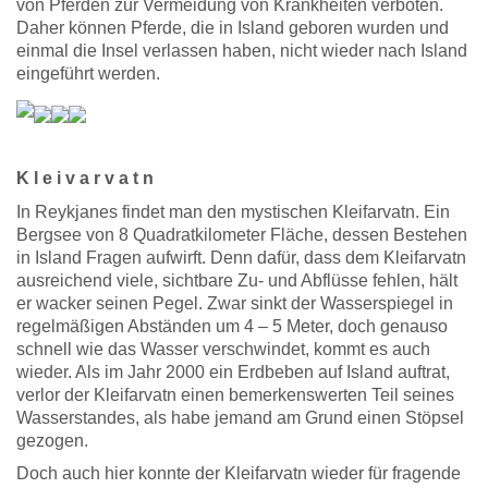
von Pferden zur Vermeidung von Krankheiten verboten.
Daher können Pferde, die in Island geboren wurden und
einmal die Insel verlassen haben, nicht wieder nach Island
eingeführt werden.
K l e i v a r v a t n
In Reykjanes findet man den mystischen Kleifarvatn. Ein
Bergsee von 8 Quadratkilometer Fläche, dessen Bestehen
in Island Fragen aufwirft. Denn dafür, dass dem Kleifarvatn
ausreichend viele, sichtbare Zu- und Abflüsse fehlen, hält
er wacker seinen Pegel. Zwar sinkt der Wasserspiegel in
regelmäßigen Abständen um 4 – 5 Meter, doch genauso
schnell wie das Wasser verschwindet, kommt es auch
wieder. Als im Jahr 2000 ein Erdbeben auf Island auftrat,
verlor der Kleifarvatn einen bemerkenswerten Teil seines
Wasserstandes, als habe jemand am Grund einen Stöpsel
gezogen.
Doch auch hier konnte der Kleifarvatn wieder für fragende