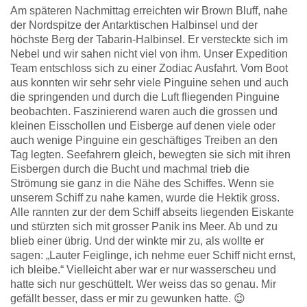
Am späteren Nachmittag erreichten wir Brown Bluff, nahe
der Nordspitze der Antarktischen Halbinsel und der
höchste Berg der Tabarin-Halbinsel. Er versteckte sich im
Nebel und wir sahen nicht viel von ihm. Unser Expedition
Team entschloss sich zu einer Zodiac Ausfahrt. Vom Boot
aus konnten wir sehr sehr viele Pinguine sehen und auch
die springenden und durch die Luft fliegenden Pinguine
beobachten. Faszinierend waren auch die grossen und
kleinen Eisschollen und Eisberge auf denen viele oder
auch wenige Pinguine ein geschäftiges Treiben an den
Tag legten. Seefahrern gleich, bewegten sie sich mit ihren
Eisbergen durch die Bucht und machmal trieb die
Strömung sie ganz in die Nähe des Schiffes. Wenn sie
unserem Schiff zu nahe kamen, wurde die Hektik gross.
Alle rannten zur der dem Schiff abseits liegenden Eiskante
und stürzten sich mit grosser Panik ins Meer. Ab und zu
blieb einer übrig. Und der winkte mir zu, als wollte er
sagen: „Lauter Feiglinge, ich nehme euer Schiff nicht ernst,
ich bleibe.“ Vielleicht aber war er nur wasserscheu und
hatte sich nur geschüttelt. Wer weiss das so genau. Mir
gefällt besser, dass er mir zu gewunken hatte. 😉